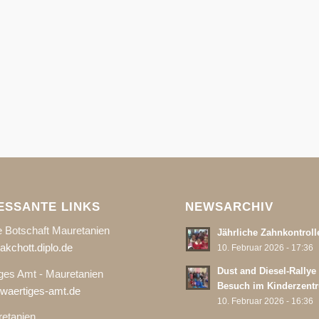
ESSANTE LINKS
NEWSARCHIV
 Botschaft Mauretanien
Jährliche Zahnkontroll
kchott.diplo.de
10. Februar 2026 - 17:36
Dust and Diesel-Rallye
ges Amt - Mauretanien
Besuch im Kinderzent
aertiges-amt.de
10. Februar 2026 - 16:36
etanien