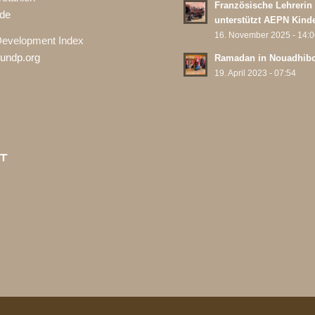
Französische Lehrerin
de
unterstützt AEPN Kind
16. November 2025 - 14:
evelopment Index
undp.org
Ramadan in Nouadhib
19. April 2023 - 07:54