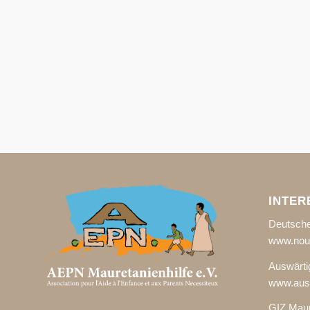
INTER
Deutsche
www.noua
Auswärti
www.ausw
GIZ Maur