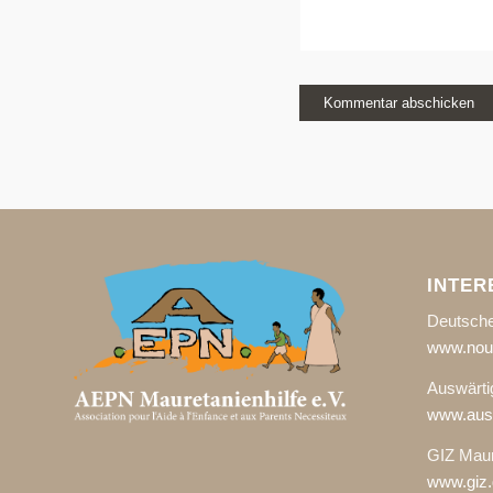
INTER
Deutsche
www.noua
Auswärti
www.ausw
GIZ Maur
www.giz.