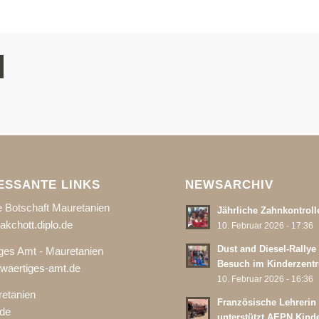
ESSANTE LINKS
NEWSARCHIV
 Botschaft Mauretanien
Jährliche Zahnkontroll
kchott.diplo.de
10. Februar 2026 - 17:36
Dust and Diesel-Rallye
ges Amt - Mauretanien
Besuch im Kinderzent
aertiges-amt.de
10. Februar 2026 - 16:36
etanien
Französische Lehrerin
de
unterstützt AEPN Kind