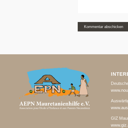
INTER
Deutsche
www.noua
Auswärti
www.ausw
GIZ Maur
www.giz.