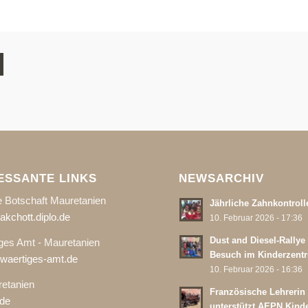
ESSANTE LINKS
NEWSARCHIV
 Botschaft Mauretanien
Jährliche Zahnkontroll
kchott.diplo.de
10. Februar 2026 - 17:36
Dust and Diesel-Rallye
ges Amt - Mauretanien
Besuch im Kinderzent
aertiges-amt.de
10. Februar 2026 - 16:36
etanien
Französische Lehrerin
de
unterstützt AEPN Kind