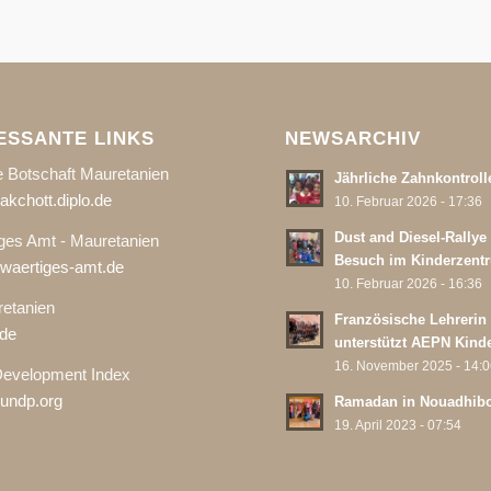
ESSANTE LINKS
NEWSARCHIV
 Botschaft Mauretanien
Jährliche Zahnkontroll
kchott.diplo.de
10. Februar 2026 - 17:36
Dust and Diesel-Rallye
ges Amt - Mauretanien
Besuch im Kinderzent
aertiges-amt.de
10. Februar 2026 - 16:36
etanien
Französische Lehrerin
de
unterstützt AEPN Kind
16. November 2025 - 14:
evelopment Index
undp.org
Ramadan in Nouadhib
19. April 2023 - 07:54