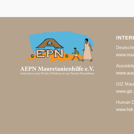
INTER
Deutsche
www.noua
Auswärti
www.ausw
GIZ Maur
www.giz.
Human D
www.hdr.