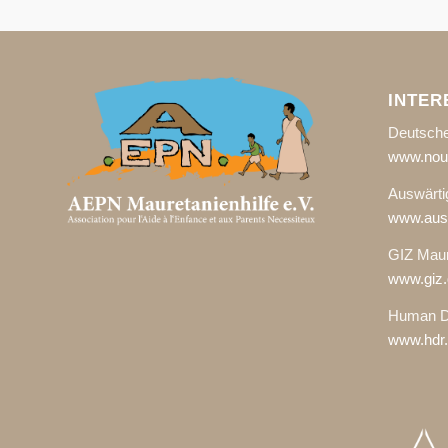
INTER
Deutsche
www.noua
Auswärti
www.ausw
GIZ Maur
www.giz.
Human D
www.hdr.