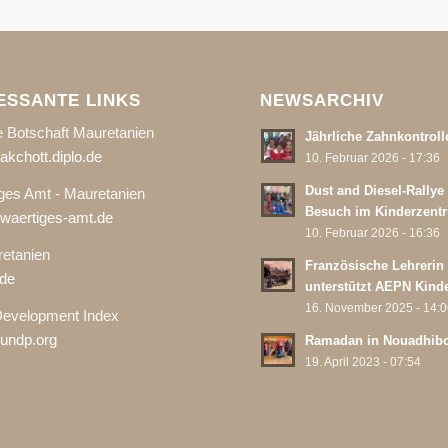
ESSANTE LINKS
NEWSARCHIV
 Botschaft Mauretanien
Jährliche Zahnkontroll
kchott.diplo.de
10. Februar 2026 - 17:36
Dust and Diesel-Rallye
ges Amt - Mauretanien
Besuch im Kinderzent
aertiges-amt.de
10. Februar 2026 - 16:36
etanien
Französische Lehrerin
de
unterstützt AEPN Kind
16. November 2025 - 14:
evelopment Index
undp.org
Ramadan in Nouadhib
19. April 2023 - 07:54