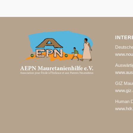
INTER
Deutsche
www.noua
Auswärti
www.ausw
GIZ Maur
www.giz.
Human D
www.hdr.