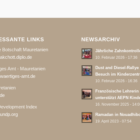
ESSANTE LINKS
NEWSARCHIV
 Botschaft Mauretanien
Jährliche Zahnkontroll
kchott.diplo.de
10. Februar 2026 - 17:36
Dust and Diesel-Rallye
ges Amt - Mauretanien
Besuch im Kinderzent
aertiges-amt.de
10. Februar 2026 - 16:36
etanien
Französische Lehrerin
de
unterstützt AEPN Kind
16. November 2025 - 14:
evelopment Index
undp.org
Ramadan in Nouadhib
19. April 2023 - 07:54